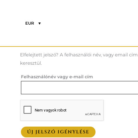
Skip
to
content
EUR
Elfelejtett jelszó
Elfelejtett jelszó? A felhasználói név, vagy email 
keresztül.
Felhasználónév vagy e-mail cím
ÚJ JELSZÓ IGÉNYLÉSE