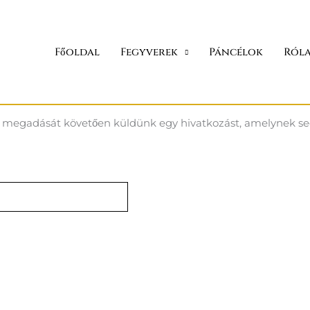
Főoldal
Fegyverek
Páncélok
Ról
cím megadását követően küldünk egy hivatkozást, amelynek seg