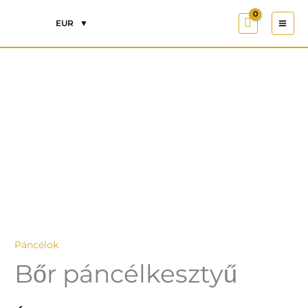
Skip
EUR
to
content
Bőr
páncélkesztyű
mennyiség
Páncélok
Bőr páncélkesztyű