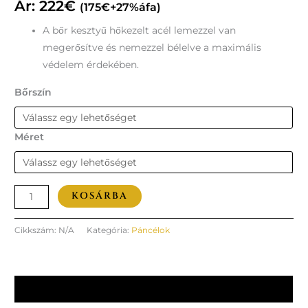
Ár:
222
€
(
175
€
+27%áfa)
A bőr kesztyű hőkezelt acél lemezzel van
megerősítve és nemezzel bélelve a maximális
védelem érdekében.
Bőrszín
Méret
KOSÁRBA
Cikkszám:
N/A
Kategória:
Páncélok
További információk