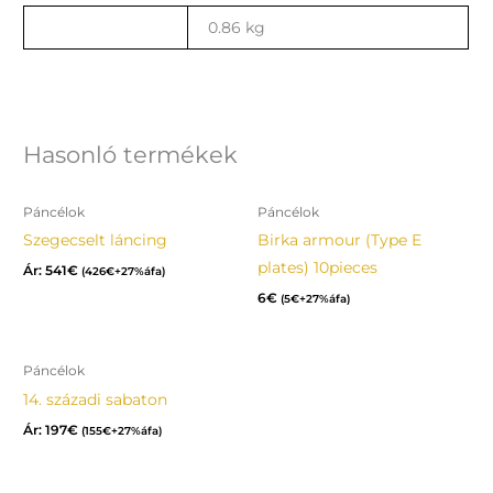
Tömeg
0.86 kg
Hasonló termékek
Páncélok
Páncélok
Szegecselt láncing
Birka armour (Type E
plates) 10pieces
Ár:
541
€
(
426
€
+27%áfa)
6
€
(
5
€
+27%áfa)
Páncélok
14. századi sabaton
Ár:
197
€
(
155
€
+27%áfa)